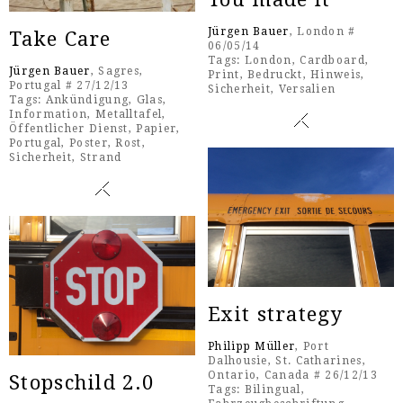
Jürgen Bauer
, London #
Take Care
06/05/14
Tags:
London
,
Cardboard
,
Jürgen Bauer
, Sagres,
Print
,
Bedruckt
,
Hinweis
,
Portugal # 27/12/13
Sicherheit
,
Versalien
Tags:
Ankündigung
,
Glas
,
Information
,
Metalltafel
,
Öffentlicher Dienst
,
Papier
,
Portugal
,
Poster
,
Rost
,
Sicherheit
,
Strand
Exit strategy
Philipp Müller
, Port
Dalhousie, St. Catharines,
Ontario, Canada # 26/12/13
Stopschild 2.0
Tags:
Bilingual
,