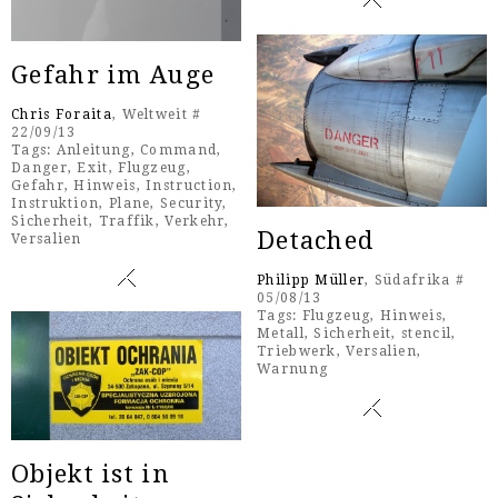
Gefahr im Auge
Chris Foraita
, Weltweit #
22/09/13
Tags:
Anleitung
,
Command
,
Danger
,
Exit
,
Flugzeug
,
Gefahr
,
Hinweis
,
Instruction
,
Instruktion
,
Plane
,
Security
,
Sicherheit
,
Traffik
,
Verkehr
,
Detached
Versalien
Philipp Müller
, Südafrika #
05/08/13
Tags:
Flugzeug
,
Hinweis
,
Metall
,
Sicherheit
,
stencil
,
Triebwerk
,
Versalien
,
Warnung
Objekt ist in