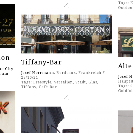
Tags:
K
Outdoo
ion
Tiffany-Bar
Alte
e City
Josef Herrmann
, Bordeaux, Frankreich #
orum
Josef 
29/10/21
Haupts
Tags:
Freestyle
,
Versalien
,
Stadt
,
Glas
,
Tags:
S
Tiffany
,
Café-Bar
Goldfol