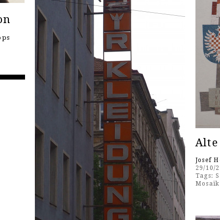
on
ops
Alte
Josef 
29/10/
Tags:
S
Mosaik