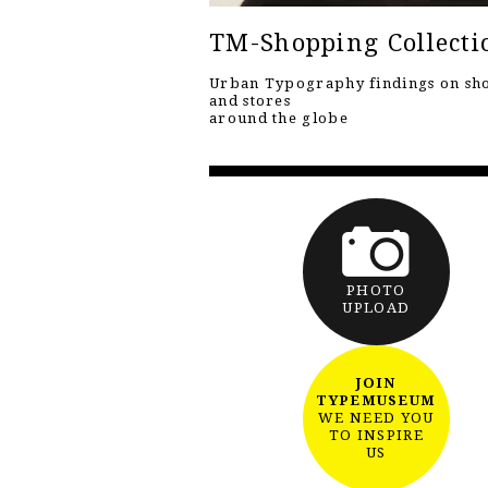
TM-Shopping Collecti
Urban Typography findings on sh
and stores
around the globe
PHOTO
UPLOAD
JOIN
TYPEMUSEUM
WE NEED YOU
TO INSPIRE
US