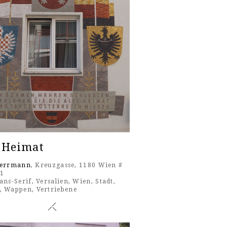
 Heimat
Herrmann
, Kreuzgasse, 1180 Wien #
21
ans-Serif
,
Versalien
,
Wien
,
Stadt
,
,
Wappen
,
Vertriebene