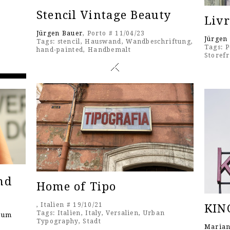
Stencil Vintage Beauty
Livr
Jürgen Bauer
, Porto # 11/04/23
Jürgen
Tags:
stencil
,
Hauswand
,
Wandbeschriftung
,
Tags:
P
hand-painted
,
Handbemalt
Storef
nd
Home of Tipo
, Italien # 19/10/21
KIN
Tags:
Italien
,
Italy
,
Versalien
,
Urban
seum
Typography
,
Stadt
Marian