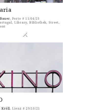
aria
 Bauer
, Porto # 11/04/23
ortugal
,
Library
,
Bibliothek
,
Street
,
ront
O
 Kröll
, Lienz # 29/10/21