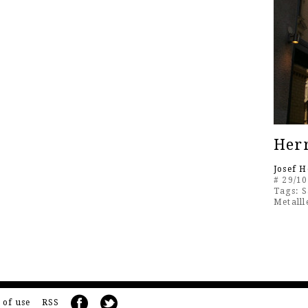
Her
Josef 
# 29/10
Tags:
S
Metalll
Pages
 of use
RSS