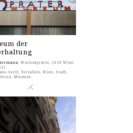
eum der
erhaltung
Herrmann
, Wurstelprater, 1020 Wien
/21
ans-Serif
,
Versalien
,
Wien
,
Stadt
,
ettern
,
Museum