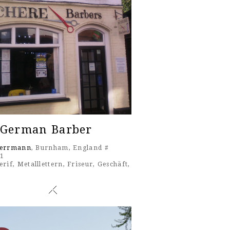
 German Barber
Herrmann
, Burnham, England #
21
erif
,
Metalllettern
,
Friseur
,
Geschäft
,