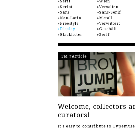
Serif
Wien
Script
Versalien
Sans
Sans-Serif
Non-Latin
Metall
Freestyle
Verwittert
Display
Geschäft
Blackletter
Serif
TM #Article
Welcome, collectors a
curators!
It's easy to contribute to Typemu