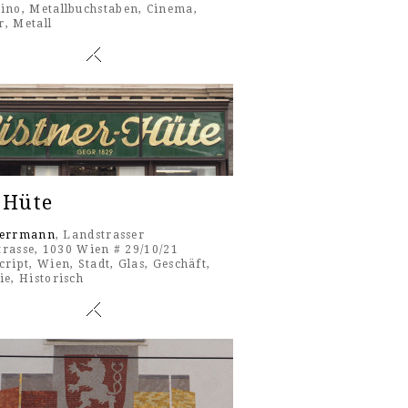
ino
,
Metallbuchstaben
,
Cinema
,
r
,
Metall
 Hüte
Herrmann
, Landstrasser
trasse, 1030 Wien # 29/10/21
cript
,
Wien
,
Stadt
,
Glas
,
Geschäft
,
ie
,
Historisch