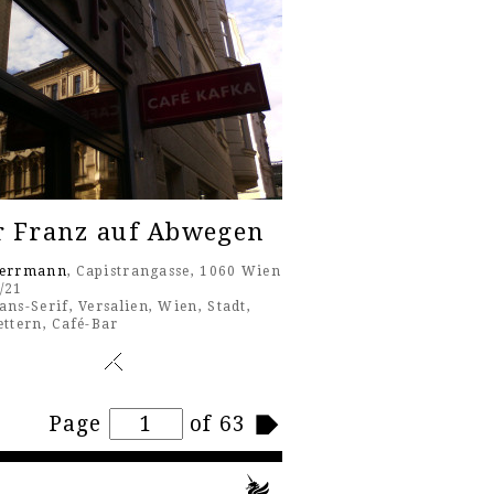
r Franz auf Abwegen
Herrmann
, Capistrangasse, 1060 Wien
/21
ans-Serif
,
Versalien
,
Wien
,
Stadt
,
ettern
,
Café-Bar
Page
of 63