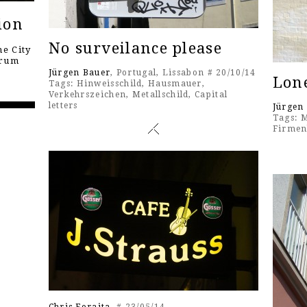
ion
No surveilance please
e City
orum
Jürgen Bauer
, Portugal, Lissabon # 20/10/14
Lon
Tags:
Hinweisschild
,
Hausmauer
,
Verkehrszeichen
,
Metallschild
,
Capital
letters
Jürgen
Tags:
M
Firmen