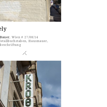
ely
 Bauer
, Wien # 27/08/14
etallbuchstaben
,
Hausmauer
,
beschriftung