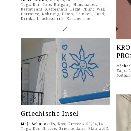
Chris Foraita
, # 23/05/14
Tags:
Bar
,
Cafe
,
Eingang
,
Hausmauer
,
Restaurant
,
Kaffeehaus
,
Light
,
Night
,
Wall
,
Entrance
,
Nahrung
,
Essen
,
Trinken
,
Food
,
Drinks
,
Leuchtschrift
,
Kaschemme
KRO
PRO
Michae
Tags:
L
Metall
Griechische Insel
Maja Schanovsky
, Kos, Greece # 09/04/14
Tags:
Kos
,
Greece
,
Griechenland
,
Blau-weiß
,