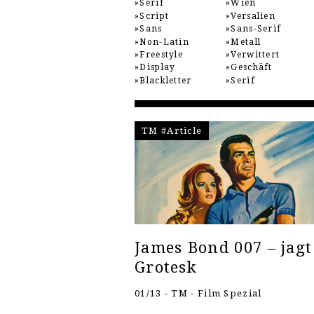
Serif
Wien
Script
Versalien
Sans
Sans-Serif
Non-Latin
Metall
Freestyle
Verwittert
Display
Geschäft
Blackletter
Serif
TM #Article
James Bond 007 – jagt
Grotesk
01/13 - TM - Film Spezial