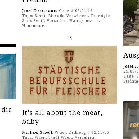
Josef Herrmann
, Graz # 08/01/18
Tags:
Stadt
,
Mosaik
,
Verwittert
,
Freestyle
,
Sans-Serif
,
Versalien
,
Handgemacht
,
Hausmauer
Aus
Josef 
25/09/
Tags:
V
Steinm
 die
It’s all about the meat,
baby
Michael Stiedl
, Wien, Erdberg # 02/11/15
Tags:
Wien
,
Stadt Wien
,
Versalien
,