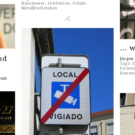
Hausmauer
,
Institution
,
Schule
,
Metallbuchstaben
... 
nd
Jürgen
Tags:
E
Firmen
Hausm
seum