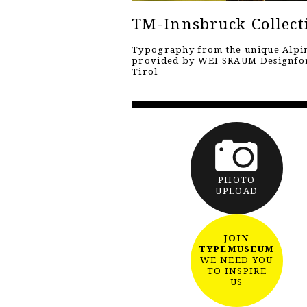
TM-Innsbruck Collect
Typography from the unique Alpin
provided by WEI SRAUM Designf
Tirol
PHOTO
UPLOAD
JOIN
TYPEMUSEUM
WE NEED YOU
TO INSPIRE
US