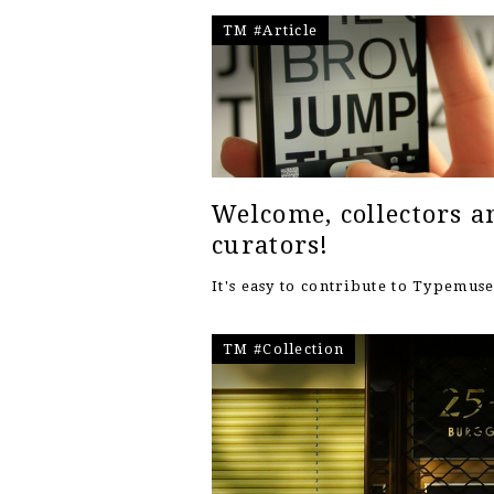
TM #Article
Welcome, collectors a
curators!
It's easy to contribute to Typemu
TM #Collection