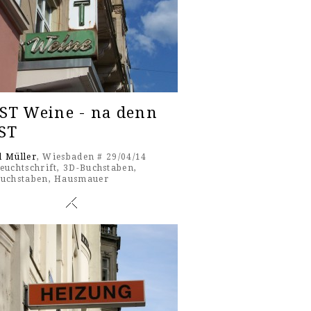
ST Weine - na denn
ST
l Müller
, Wiesbaden # 29/04/14
euchtschrift
,
3D-Buchstaben
,
buchstaben
,
Hausmauer