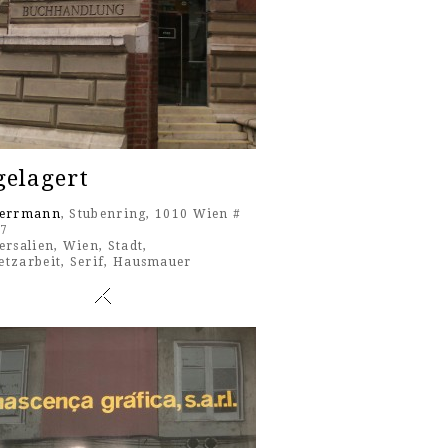
gelagert
Herrmann
, Stubenring, 1010 Wien #
17
ersalien
,
Wien
,
Stadt
,
etzarbeit
,
Serif
,
Hausmauer