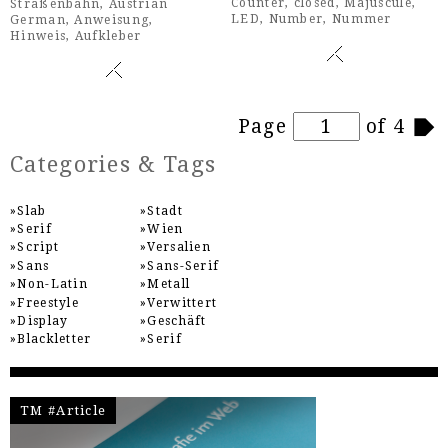
Counter
,
closed
,
Majuscule
,
Straßenbahn
,
Austrian
LED
,
Number
,
Nummer
German
,
Anweisung
,
Hinweis
,
Aufkleber
Pages
Page
of 4
Categories & Tags
Slab
Stadt
Serif
Wien
Script
Versalien
Sans
Sans-Serif
Non-Latin
Metall
Freestyle
Verwittert
Display
Geschäft
Blackletter
Serif
TM #Article