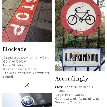
Blockade
Jürgen Bauer
, Vienna, Wien,
MQ # 08/09/16
Tags:
Straße
,
Straßenbeschriftung
,
Hinweis
,
Verkehr
,
Verwittert
,
stencil
Accordingly
Chris Foraita
, Vienna #
17/05/14
Tags:
Park
,
Garden
,
Ordnungsruf
,
Admonition
,
Verkehr
,
Traffic