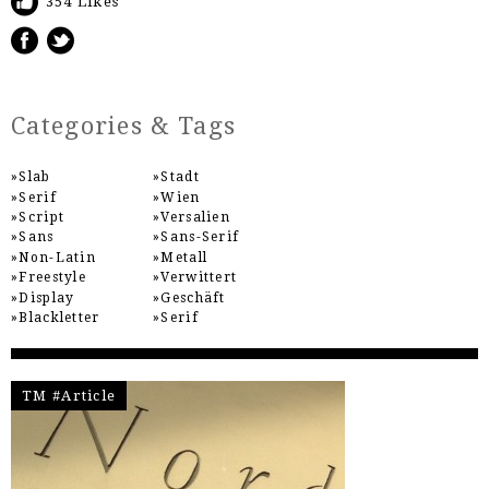
354 Likes
Categories & Tags
Slab
Stadt
Serif
Wien
Script
Versalien
Sans
Sans-Serif
Non-Latin
Metall
Freestyle
Verwittert
Display
Geschäft
Blackletter
Serif
TM #Article