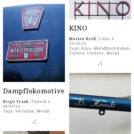
KINO
Marian Kröll
, Lienz #
29/10/21
Tags:
Kino
,
Metallbuchstaben
,
Cinema
,
Outdoor
,
Metall
Dampflokomotive
Birgit Frank
, Ferlach #
08/09/20
Tags:
Versalien
,
Metall