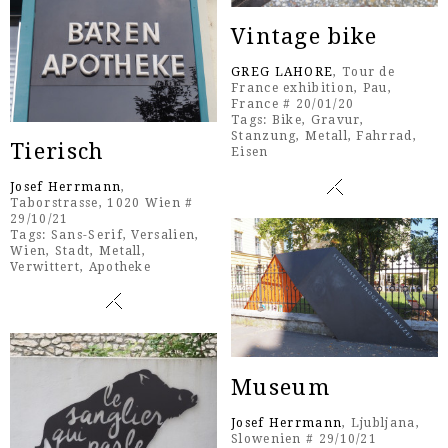
Vintage bike
GREG LAHORE
, Tour de
France exhibition, Pau,
France # 20/01/20
Tags:
Bike
,
Gravur
,
Stanzung
,
Metall
,
Fahrrad
,
Tierisch
Eisen
Josef Herrmann
,
Taborstrasse, 1020 Wien #
29/10/21
Tags:
Sans-Serif
,
Versalien
,
Wien
,
Stadt
,
Metall
,
Verwittert
,
Apotheke
Museum
Josef Herrmann
, Ljubljana,
Slowenien # 29/10/21