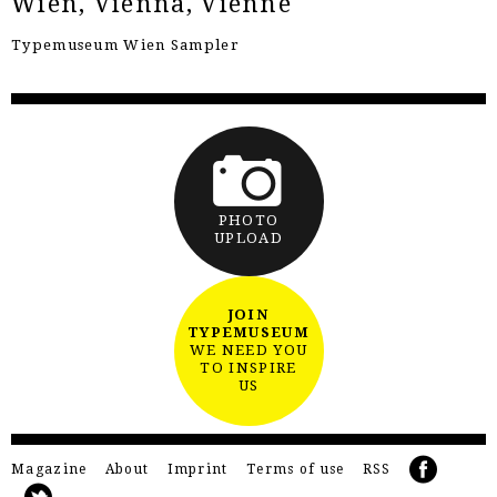
Wien, Vienna, Vienne
Typemuseum Wien Sampler
PHOTO
UPLOAD
JOIN
TYPEMUSEUM
WE NEED YOU
TO INSPIRE
US
Magazine
About
Imprint
Terms of use
RSS