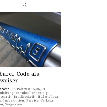
barer Code als
weiser
oraita
, St. Pölten # 15/06/13
nleitung
,
Bahnhof
,
Bahnsteig
,
schrift
,
Brailleschrift
,
Hilfestellung
,
s
,
Inforamtion
,
Service
,
Verkehr
,
en
,
Wegweiser