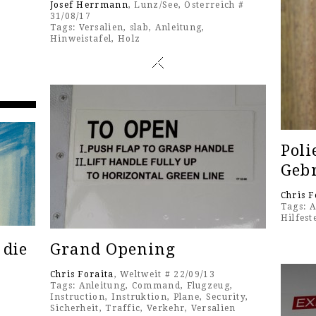
Josef Herrmann
, Lunz/See, Österreich #
31/08/17
Tags:
Versalien
,
slab
,
Anleitung
,
Hinweistafel
,
Holz
Poli
Geb
Chris F
Tags:
A
Hilfest
 die
Grand Opening
Chris Foraita
, Weltweit # 22/09/13
Tags:
Anleitung
,
Command
,
Flugzeug
,
Instruction
,
Instruktion
,
Plane
,
Security
,
Sicherheit
,
Traffic
,
Verkehr
,
Versalien