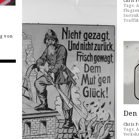
Chris F
Tags:
A
Flugze
Instru
Traffi
ng von
Den
Chris F
Tags:
A
Verkeh