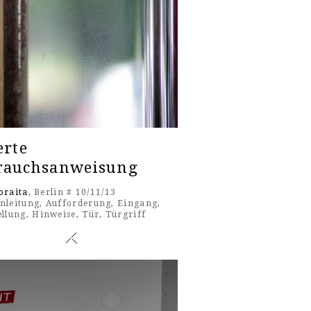
erte
rauchsanweisung
oraita
, Berlin # 10/11/13
nleitung
,
Aufforderung
,
Eingang
,
ellung
,
Hinweise
,
Tür
,
Türgriff