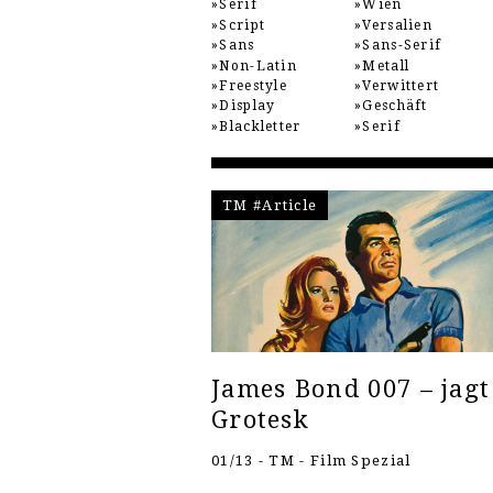
Serif
Wien
Script
Versalien
Sans
Sans-Serif
Non-Latin
Metall
Freestyle
Verwittert
Display
Geschäft
Blackletter
Serif
TM #Article
James Bond 007 – jagt
Grotesk
01/13 - TM - Film Spezial