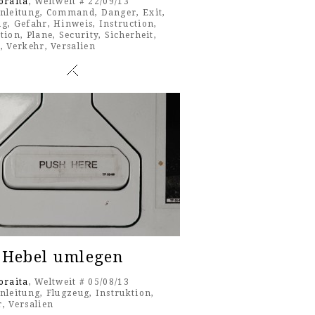
oraita
, Weltweit # 22/09/13
nleitung
,
Command
,
Danger
,
Exit
,
ug
,
Gefahr
,
Hinweis
,
Instruction
,
ktion
,
Plane
,
Security
,
Sicherheit
,
k
,
Verkehr
,
Versalien
 Hebel umlegen
oraita
, Weltweit # 05/08/13
nleitung
,
Flugzeug
,
Instruktion
,
r
,
Versalien