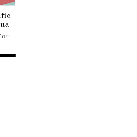
fie
ema
Type