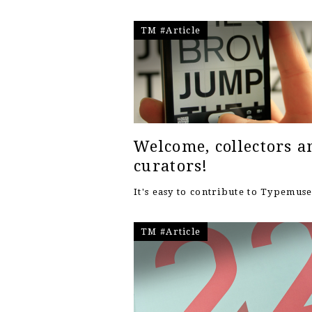
TM #Article
Welcome, collectors a
curators!
It's easy to contribute to Typemu
TM #Article