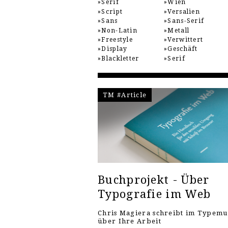
Serif
Wien
Script
Versalien
Sans
Sans-Serif
Non-Latin
Metall
Freestyle
Verwittert
Display
Geschäft
Blackletter
Serif
TM #Article
Buchprojekt - Über
Typografie im Web
Chris Magiera schreibt im Typem
über Ihre Arbeit