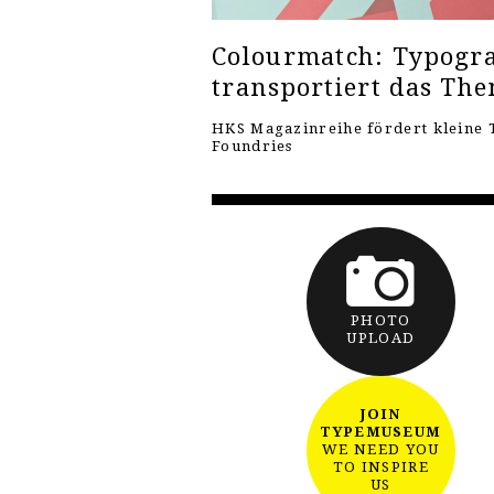
Colourmatch: Typogra
transportiert das Th
HKS Magazinreihe fördert kleine 
Foundries
PHOTO
UPLOAD
JOIN
TYPEMUSEUM
WE NEED YOU
TO INSPIRE
US