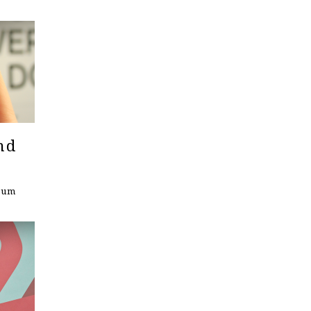
nd
seum