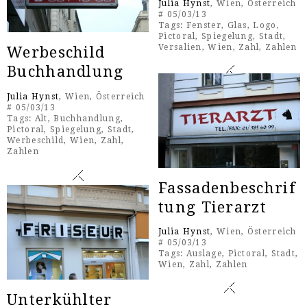
Julia Hynst
, Wien, Österreich
# 05/03/13
Tags:
Fenster
,
Glas
,
Logo
,
Pictoral
,
Spiegelung
,
Stadt
,
Versalien
,
Wien
,
Zahl
,
Zahlen
Werbeschild
Buchhandlung
Julia Hynst
, Wien, Österreich
# 05/03/13
Tags:
Alt
,
Buchhandlung
,
Pictoral
,
Spiegelung
,
Stadt
,
Werbeschild
,
Wien
,
Zahl
,
Zahlen
Fassadenbeschrif
tung Tierarzt
Julia Hynst
, Wien, Österreich
# 05/03/13
Tags:
Auslage
,
Pictoral
,
Stadt
,
Wien
,
Zahl
,
Zahlen
Unterkühlter