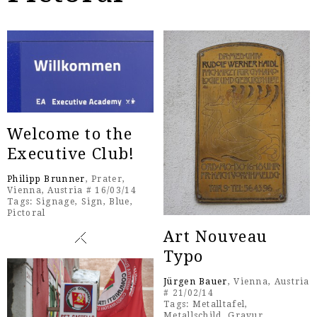
Welcome to the
Executive Club!
Philipp Brunner
, Prater,
Vienna, Austria # 16/03/14
Tags:
Signage
,
Sign
,
Blue
,
Pictoral
Art Nouveau
Typo
Jürgen Bauer
, Vienna, Austria
# 21/02/14
Tags:
Metalltafel
,
Metallschild
,
Gravur
,