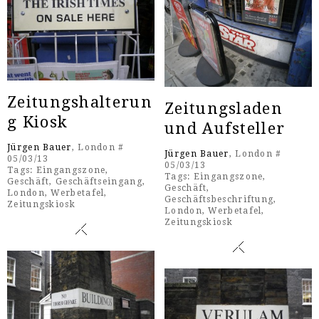
Zeitungshalterun
Zeitungsladen
g Kiosk
und Aufsteller
Jürgen Bauer
, London #
Jürgen Bauer
, London #
05/03/13
05/03/13
Tags:
Eingangszone
,
Tags:
Eingangszone
,
Geschäft
,
Geschäftseingang
,
Geschäft
,
London
,
Werbetafel
,
Geschäftsbeschriftung
,
Zeitungskiosk
London
,
Werbetafel
,
Zeitungskiosk