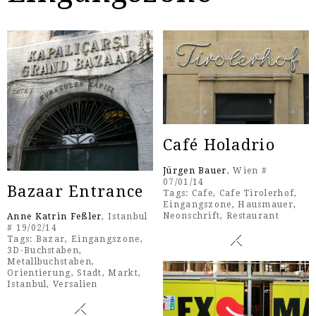
Café Holadrio
Jürgen Bauer
, Wien #
07/01/14
Bazaar Entrance
Tags:
Cafe
,
Cafe Tirolerhof
,
Eingangszone
,
Hausmauer
,
Neonschrift
,
Restaurant
Anne Katrin Feßler
, Istanbul
# 19/02/14
Tags:
Bazar
,
Eingangszone
,
3D-Buchstaben
,
Metallbuchstaben
,
Orientierung
,
Stadt
,
Markt
,
Istanbul
,
Versalien