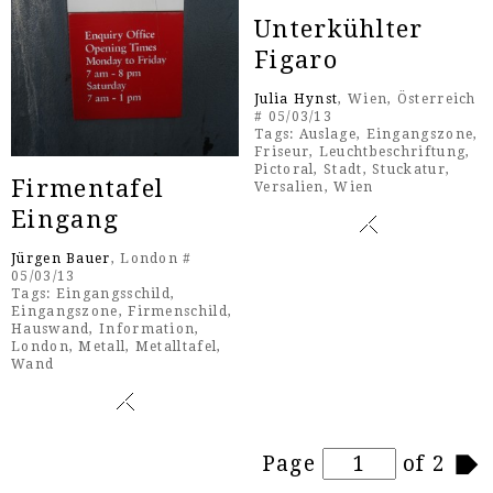
Unterkühlter
Figaro
Julia Hynst
, Wien, Österreich
# 05/03/13
Tags:
Auslage
,
Eingangszone
,
Friseur
,
Leuchtbeschriftung
,
Pictoral
,
Stadt
,
Stuckatur
,
Firmentafel
Versalien
,
Wien
Eingang
Jürgen Bauer
, London #
05/03/13
Tags:
Eingangsschild
,
Eingangszone
,
Firmenschild
,
Hauswand
,
Information
,
London
,
Metall
,
Metalltafel
,
Wand
Pages
Page
of 2