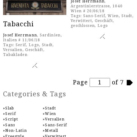
Josef Herrmann
,
Argentinierstrasse, 1040
Wien # 20/06/18
Tags:
Sans-Serif
,
Wien
,
Stadt
,
Verwittert
,
Geschäft
,
Tabacchi
geschlossen
,
Logo
Josef Herrmann
, Sardinien,
Italien # 11/06/18
Tags:
Serif
,
Logo
,
Stadt
,
Versalien
,
Geschäft
,
Tabakladen
Pages
Page
of 7
Categories & Tags
Slab
Stadt
Serif
Wien
Script
Versalien
Sans
Sans-Serif
Non-Latin
Metall
Freestyle
Verwittert