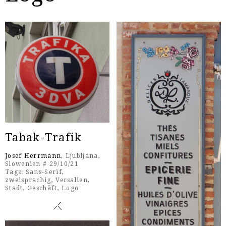
Tabak-Trafik
Josef Herrmann
, Ljubljana,
Slowenien # 29/10/21
Tags:
Sans-Serif
,
zweisprachig
,
Versalien
,
Stadt
,
Geschäft
,
Logo