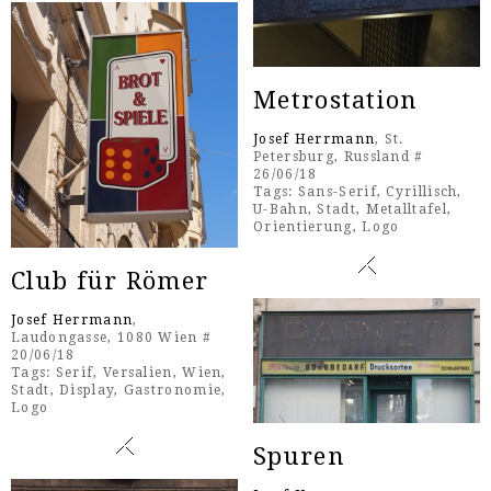
Metrostation
Josef Herrmann
, St.
Petersburg, Russland #
26/06/18
Tags:
Sans-Serif
,
Cyrillisch
,
U-Bahn
,
Stadt
,
Metalltafel
,
Orientierung
,
Logo
Club für Römer
Josef Herrmann
,
Laudongasse, 1080 Wien #
20/06/18
Tags:
Serif
,
Versalien
,
Wien
,
Stadt
,
Display
,
Gastronomie
,
Logo
Spuren