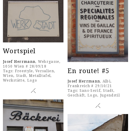
Wortspiel
Josef Herrmann
, Wehrgasse,
1050 Wien # 28/09/18
En route! #5
Tags:
Freestyle
,
Versalien
,
Wien
,
Stadt
,
Metalltafel
,
Werkstätte
,
Logo
Josef Herrmann
, Albi,
Frankreich # 29/10/21
Tags:
Sans-Serif
,
Stadt
,
Geschäft
,
Logo
,
Jugendstil