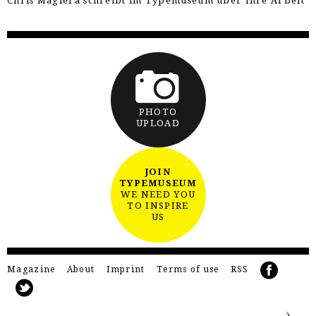
Chris Magiera schreibt im Typemuseum über Ihre Arbeit
PHOTO
UPLOAD
JOIN
TYPEMUSEUM
WE NEED YOU
TO INSPIRE
US
Magazine
About
Imprint
Terms of use
RSS