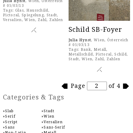
Julia Hynst
, Wien, Österreich
# 05/03/13
Tags:
Glas
,
Hausschild
,
Pictoral
,
Spiegelung
,
Stadt
,
Versalien
,
Wien
,
Zahl
,
Zahlen
Schild SB-Foyer
Julia Hynst
, Wien, Österreich
# 05/03/13
Tags:
Bank
,
Metall
,
Metallschild
,
Pictoral
,
Schild
,
Stadt
,
Wien
,
Zahl
,
Zahlen
Pages
Page
of 4
Categories & Tags
Slab
Stadt
Serif
Wien
Script
Versalien
Sans
Sans-Serif
Non-Latin
Metall