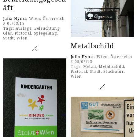
äft
Julia Hynst
, Wien, Österreich
# 05/03/13
Tags:
Auslage
,
Beleuchtung
,
Glas
,
Pictoral
,
Spiegelung
,
Stadt
,
Wien
Metallschild
Julia Hynst
, Wien, Österreich
# 05/03/13
Tags:
Metall
,
Metallschild
,
Pictoral
,
Stadt
,
Stuckatur
,
Wien