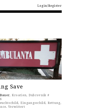
Login/Register
ing Save
 Bauer
, Kroatien, Dubrovnik #
16
euchtschild
,
Eingangsschild
,
Rettung
,
ance
,
Verwittert