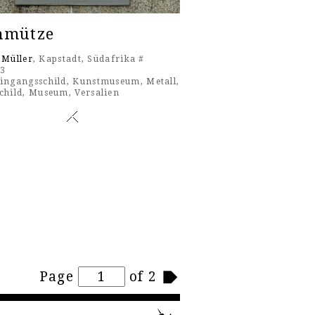
hmütze
 Müller
, Kapstadt, Südafrika #
13
ingangsschild
,
Kunstmuseum
,
Metall
,
child
,
Museum
,
Versalien
Page
of 2