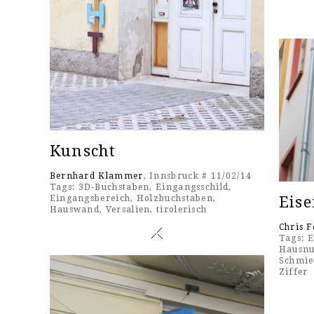
Kunscht
Bernhard Klammer
, Innsbruck # 11/02/14
Tags:
3D-Buchstaben
,
Eingangsschild
,
Eis
Eingangsbereich
,
Holzbuchstaben
,
Hauswand
,
Versalien
,
tirolerisch
Chris F
Tags:
E
Hausn
Schmie
Ziffer