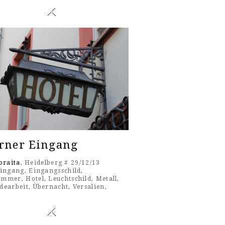
erner Eingang
oraita
, Heidelberg # 29/12/13
ingang
,
Eingangsschild
,
ummer
,
Hotel
,
Leuchtschild
,
Metall
,
dearbeit
,
Übernacht
,
Versalien
,