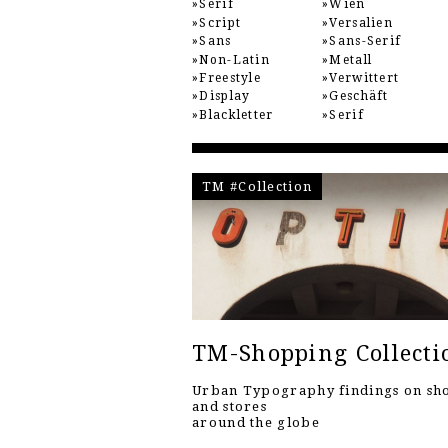
Serif
Wien
Script
Versalien
Sans
Sans-Serif
Non-Latin
Metall
Freestyle
Verwittert
Display
Geschäft
Blackletter
Serif
TM #Collection
TM-Shopping Collecti
Urban Typography findings on sh
and stores
around the globe