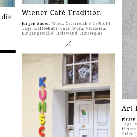
Wiener Café Tradition
 die
Jürgen Bauer
, Wien, Österreich # 18/05/14
Tags:
Kaffeehaus
,
Cafe
,
Wien
,
Verslaien
,
Eingangsschild
,
Holzwand
,
Hinterglas
Art
Jürgen
Tags:
M
Pictora
Orient