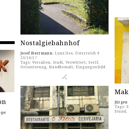
Nostalgiebahnhof
Josef Herrmann
, Lunz/See, Österreich #
23/10/17
Tags:
Versalien
,
Stadt
,
Verwittert
,
Serif
,
Orientierung
,
Handbemalt
,
Eingangsschild
Mak
on
Jürgen
Tags:
E
found
,
ops