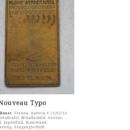
 Nouveau Typo
 Bauer
, Vienna, Austria # 21/02/14
etalltafel
,
Metallschild
,
Gravur
,
l
,
Jugendstil
,
Hauswand
,
ierung
,
Eingangsschild