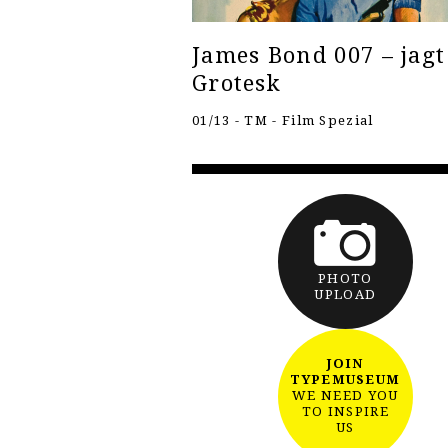
James Bond 007 – jagt
Grotesk
01/13 - TM - Film Spezial
PHOTO
UPLOAD
JOIN
TYPEMUSEUM
WE NEED YOU
TO INSPIRE
US