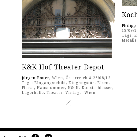
Koc
Philipp
18/09/
Tags:
E
Metalls
K&K Hof Theater Depot
Jürgen Bauer
, Wien, Österreich # 26/08/13
Tags:
Eingangsschild
,
Eingangstür
,
Eisen
,
Floral
,
Hausnummer
,
K& K
,
Kunstschlosser
,
Lagerhalle
,
Theater
,
Vintage
,
Wien
Pages