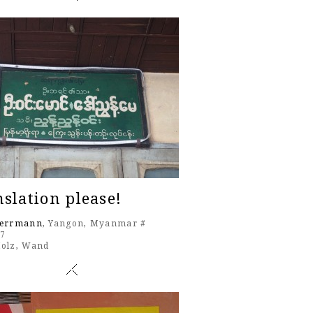
slation please!
Herrmann
, Yangon, Myanmar #
17
olz
,
Wand