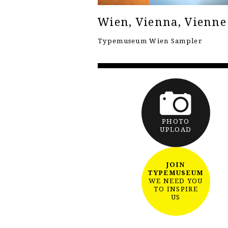
Wien, Vienna, Vienne
Typemuseum Wien Sampler
PHOTO
UPLOAD
JOIN
TYPEMUSEUM
WE NEED YOU
TO INSPIRE
US