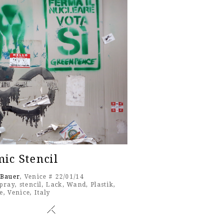
ic Stencil
 Bauer
, Venice # 22/01/14
pray
,
stencil
,
Lack
,
Wand
,
Plastik
,
e
,
Venice
,
Italy