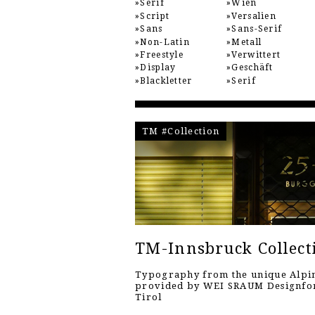
Serif
Wien
Script
Versalien
Sans
Sans-Serif
Non-Latin
Metall
Freestyle
Verwittert
Display
Geschäft
Blackletter
Serif
TM #Collection
TM-Innsbruck Collect
Typography from the unique Alpin
provided by WEI SRAUM Designf
Tirol