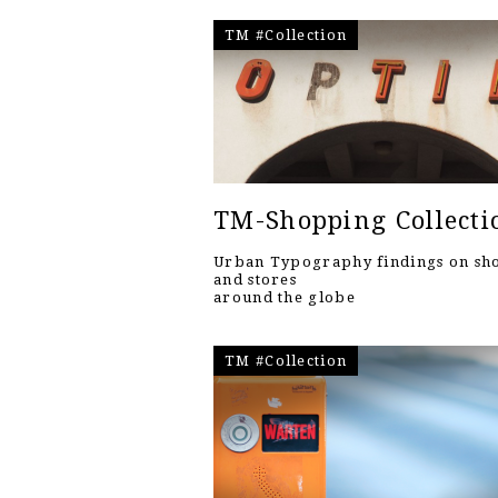
TM #Collection
TM-Shopping Collecti
Urban Typography findings on sh
and stores
around the globe
TM #Collection