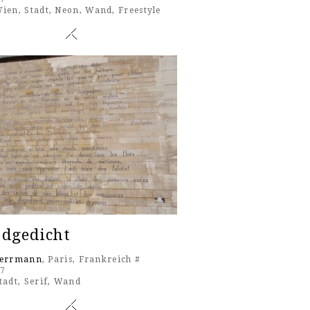
ien
,
Stadt
,
Neon
,
Wand
,
Freestyle
dgedicht
Herrmann
, Paris, Frankreich #
17
tadt
,
Serif
,
Wand