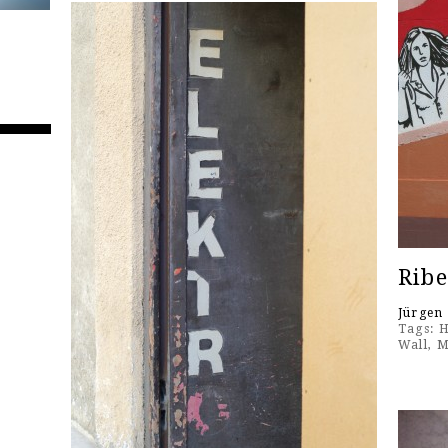
Ribe
Jürgen
Tags:
H
Wall
,
M