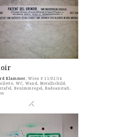
oir
rd Klammer
, Wien # 11/02/14
oilette
,
WC
,
Wand
,
Metallschild
,
stafel
,
Benimmregel
,
Badeanstalt
,
en