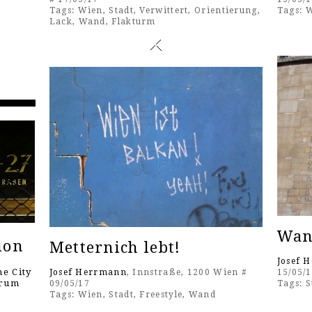
Tags:
Wien
,
Stadt
,
Verwittert
,
Orientierung
,
Tags:
W
Lack
,
Wand
,
Flakturm
Wan
ion
Metternich lebt!
Josef 
e City
Josef Herrmann
, Innstraße, 1200 Wien #
15/05/
orum
09/05/17
Tags:
S
Tags:
Wien
,
Stadt
,
Freestyle
,
Wand