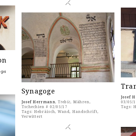
on
ops
Tran
Synagoge
Josef 
Josef Herrmann
, Třebíč, Mähren,
03/05/
Tschechien # 02/05/17
Tags:
H
Tags:
Hebräisch
,
Wand
,
Handschrift
,
Verwittert