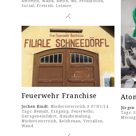
Betreten
,
Wand
,
Beton
,
No
,
Prohibition
,
Social
,
Freizeit
,
Leisure
Feuerwehr Franchise
Atom
Jochen Rindt
, Niederösterreich # 07/01/14
Jürgen
Tags:
Bemalt
,
Eingang
,
Feuerwehr
,
Tags:
S
Garageneinfahrt
,
Hausbemalung
,
Messag
Niederösterreich
,
Reichenau
,
Versalien
,
Wand