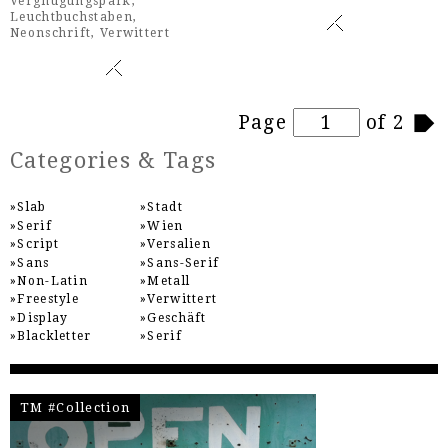
Vergnügungspark
,
Leuchtbuchstaben
,
Neonschrift
,
Verwittert
Pages
Page
of 2
Categories & Tags
Slab
Stadt
Serif
Wien
Script
Versalien
Sans
Sans-Serif
Non-Latin
Metall
Freestyle
Verwittert
Display
Geschäft
Blackletter
Serif
TM #Collection