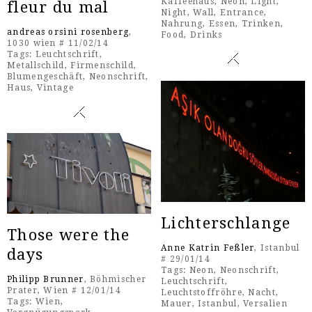
Kaffeehaus
,
Neon
,
Light
,
fleur du mal
Night
,
Wall
,
Entrance
,
Nahrung
,
Essen
,
Trinken
,
andreas orsini rosenberg
,
Food
,
Drinks
1030 wien # 11/02/14
Tags:
Leuchtschrift
,
Metallschild
,
Firmenschild
,
Blumengeschäft
,
Neonschrift
,
Haus
,
Vintage
Lichterschlange
Those were the
Anne Katrin Feßler
, Istanbul
days
# 29/01/14
Tags:
Neon
,
Neonschrift
,
Philipp Brunner
, Böhmischer
Leuchtschrift
,
Prater, Wien # 12/01/14
Leuchtstoffröhre
,
Nacht
,
Tags:
Wien
,
Mauer
,
Istanbul
,
Versalien