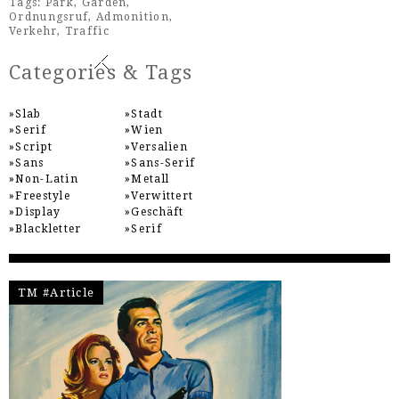
Tags:
Park
,
Garden
,
Ordnungsruf
,
Admonition
,
Verkehr
,
Traffic
Categories & Tags
Slab
Stadt
Serif
Wien
Script
Versalien
Sans
Sans-Serif
Non-Latin
Metall
Freestyle
Verwittert
Display
Geschäft
Blackletter
Serif
TM #Article