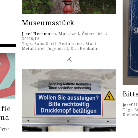
Museumsstück
Josef Herrmann
, Mariazell, Österreich #
20/06/18
Tags:
Sans-Serif
,
Restauriert
,
Stadt
,
Metalltafel
,
Jugendstil
,
Straßenbahn
Bitt
Josef 
fie
Tags:
W
Klebefo
ema
Type