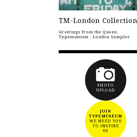
TM-London Collectio
Greetings from the Queen.
Typemuseum - London Sampler
PHOTO
UPLOAD
JOIN
TYPEMUSEUM
WE NEED YOU
TO INSPIRE
US