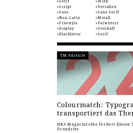
Serif
Wien
Script
Versalien
Sans
Sans-Serif
Non-Latin
Metall
Freestyle
Verwittert
Display
Geschäft
Blackletter
Serif
TM #Article
Colourmatch: Typogra
transportiert das Th
HKS Magazinreihe fördert kleine 
Foundries