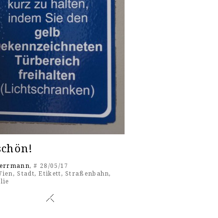
schön!
Herrmann
, # 28/05/17
ien
,
Stadt
,
Etikett
,
Straßenbahn
,
lie