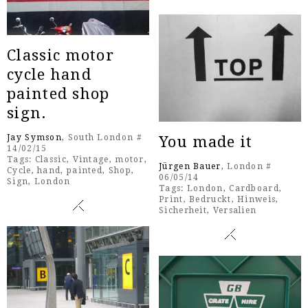
Classic motor
cycle hand
painted shop
sign.
Jay Symson
, South London #
You made it
14/02/15
Tags:
Classic
,
Vintage
,
motor
,
Jürgen Bauer
, London #
Cycle
,
hand
,
painted
,
Shop
,
06/05/14
Sign
,
London
Tags:
London
,
Cardboard
,
Print
,
Bedruckt
,
Hinweis
,
Sicherheit
,
Versalien