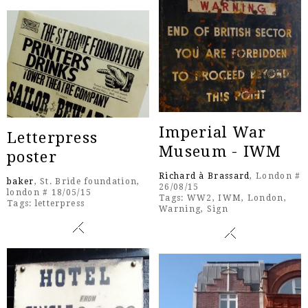
Imperial War
Letterpress
Museum - IWM
poster
Richard à Brassard
, London #
baker
, St. Bride foundation,
26/08/15
london # 18/05/15
Tags:
WW2
,
IWM
,
London
,
Tags:
letterpress
Warning
,
Sign