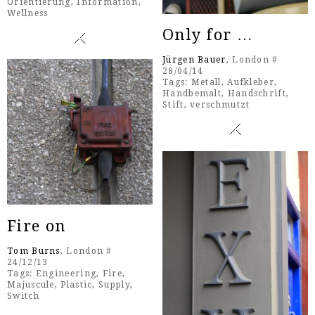
Orientierung
,
Information
,
Wellness
Only for …
Jürgen Bauer
, London #
28/04/14
Tags:
Metall
,
Aufkleber
,
Handbemalt
,
Handschrift
,
Stift
,
verschmutzt
Fire on
Tom Burns
, London #
24/12/13
Tags:
Engineering
,
Fire
,
Majuscule
,
Plastic
,
Supply
,
Switch