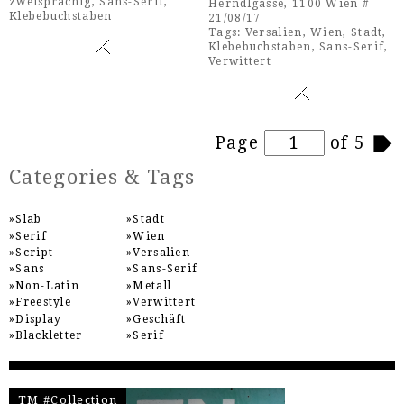
zweisprachig
,
Sans-Serif
,
Herndlgasse, 1100 Wien #
Klebebuchstaben
21/08/17
Tags:
Versalien
,
Wien
,
Stadt
,
Klebebuchstaben
,
Sans-Serif
,
Verwittert
Pages
Page
of 5
Categories & Tags
Slab
Stadt
Serif
Wien
Script
Versalien
Sans
Sans-Serif
Non-Latin
Metall
Freestyle
Verwittert
Display
Geschäft
Blackletter
Serif
TM #Collection