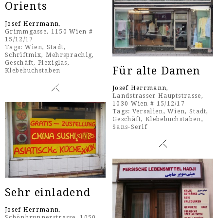
Orients
Josef Herrmann
,
Grimmgasse, 1150 Wien #
15/12/17
Tags:
Wien
,
Stadt
,
Schriftmix
,
Mehrsprachig
,
Geschäft
,
Plexiglas
,
Für alte Damen
Klebebuchstaben
Josef Herrmann
,
Landstrasser Hauptstrasse,
1030 Wien # 15/12/17
Tags:
Versalien
,
Wien
,
Stadt
,
Geschäft
,
Klebebuchstaben
,
Sans-Serif
Sehr einladend
Josef Herrmann
,
Schönbrunnerstrasse, 1050