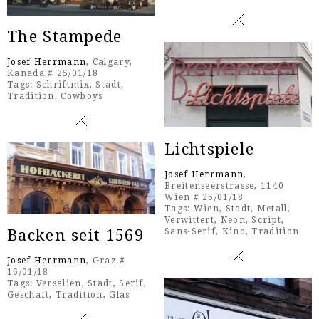
The Stampede
Josef Herrmann
, Calgary,
Kanada # 25/01/18
Tags:
Schriftmix
,
Stadt
,
Tradition
,
Cowboys
Lichtspiele
Josef Herrmann
,
Breitenseerstrasse, 1140
Wien # 25/01/18
Tags:
Wien
,
Stadt
,
Metall
,
Verwittert
,
Neon
,
Script
,
Sans-Serif
,
Kino
,
Tradition
Backen seit 1569
Josef Herrmann
, Graz #
16/01/18
Tags:
Versalien
,
Stadt
,
Serif
,
Geschäft
,
Tradition
,
Glas