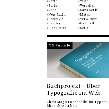
Serif
Wien
Script
Versalien
Sans
Sans-Serif
Non-Latin
Metall
Freestyle
Verwittert
Display
Geschäft
Blackletter
Serif
TM #Article
Buchprojekt - Über
Typografie im Web
Chris Magiera schreibt im Typem
über Ihre Arbeit