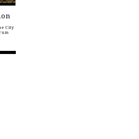
ion
e City
orum