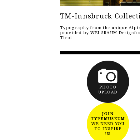
TM-Innsbruck Collect
Typography from the unique Alpin
provided by WEI SRAUM Designf
Tirol
PHOTO
UPLOAD
JOIN
TYPEMUSEUM
WE NEED YOU
TO INSPIRE
US