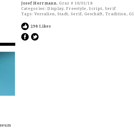
Josef Herrmann
, Graz # 16/01/18
Categories:
Display
,
Freestyle
,
Script
,
Serif
Tags:
Versalien
,
Stadt
,
Serif
,
Geschäft
,
Tradition
,
Gl
298 Likes
useum