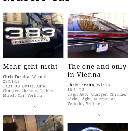
Mehr geht nicht
The one and only
in Vienna
Chris Foraita
, Wien #
25/11/13
Chris Foraita
, Wien #
Tags:
3D Letter
,
Auto
,
18/11/13
Charger
,
Chrome
,
Emblem
,
Tags:
Auto
,
Charger
,
Chrome
,
Muscle Car
,
Verkehr
Licht
,
Light
,
Muscle Car
,
Verkehr
,
Vehicle