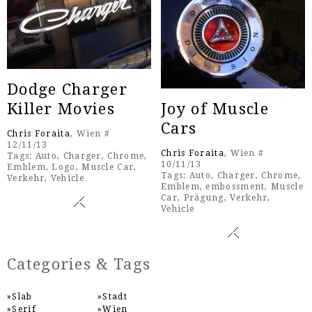
Dodge Charger
Killer Movies
Joy of Muscle
Cars
Chris Foraita
, Wien #
12/11/13
Chris Foraita
, Wien #
Tags:
Auto
,
Charger
,
Chrome
,
10/11/13
Emblem
,
Logo
,
Muscle Car
,
Tags:
Auto
,
Charger
,
Chrome
,
Verkehr
,
Vehicle
Emblem
,
embossment
,
Muscle
Car
,
Prägung
,
Verkehr
,
Vehicle
Categories & Tags
Slab
Stadt
Serif
Wien