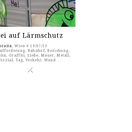
rei auf Lärmschutz
oraita
, Wien # 19/07/13
ufforderung
,
Bahnhof
,
Beziehung
,
ahn
,
Graffiti
,
Liebe
,
Mauer
,
Metall
,
,
Sozial
,
Tag
,
Verkehr
,
Wand