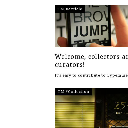
TM #Article
Welcome, collectors a
curators!
It's easy to contribute to Typemu
TM #Collection