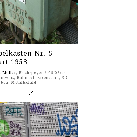
elkasten Nr. 5 -
art 1958
l Müller
, Hochspeyer # 09/09/14
inweis
,
Bahnhof
,
Eisenbahn
,
3D-
aben
,
Metallschild