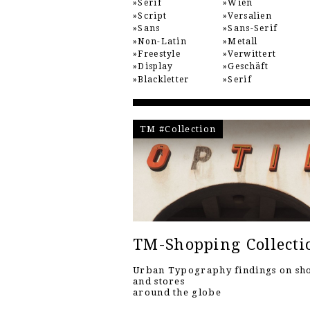
Serif
Wien
Script
Versalien
Sans
Sans-Serif
Non-Latin
Metall
Freestyle
Verwittert
Display
Geschäft
Blackletter
Serif
TM #Collection
TM-Shopping Collecti
Urban Typography findings on sh
and stores
around the globe