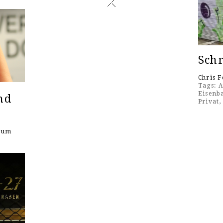
Sch
Chris F
Tags:
A
Eisenb
nd
Privat
seum