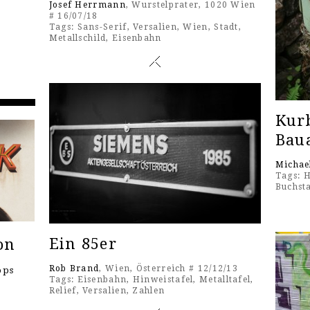
Josef Herrmann
, Wurstelprater, 1020 Wien
# 16/07/18
Tags:
Sans-Serif
,
Versalien
,
Wien
,
Stadt
,
Metallschild
,
Eisenbahn
Kurb
Bau
Michae
Tags:
H
Buchst
Ein 85er
on
Rob Brand
, Wien, Österreich # 12/12/13
ops
Tags:
Eisenbahn
,
Hinweistafel
,
Metalltafel
,
Relief
,
Versalien
,
Zahlen