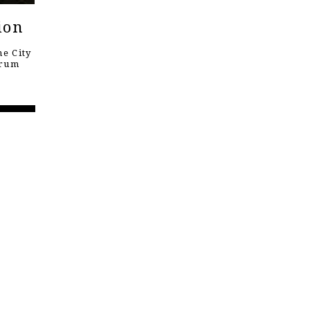
ion
e City
orum