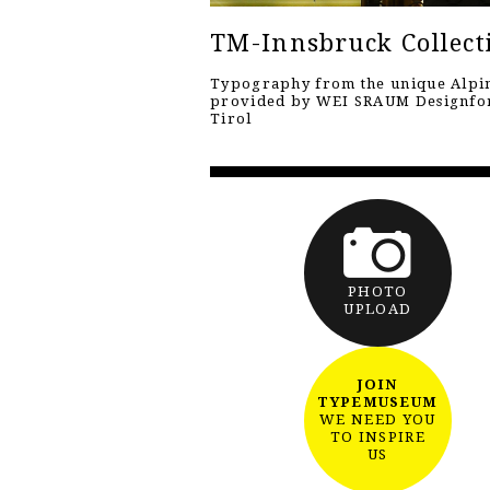
TM-Innsbruck Collect
Typography from the unique Alpin
provided by WEI SRAUM Designf
Tirol
PHOTO
UPLOAD
JOIN
TYPEMUSEUM
WE NEED YOU
TO INSPIRE
US