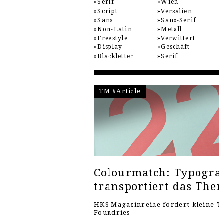
Serif
Wien
Script
Versalien
Sans
Sans-Serif
Non-Latin
Metall
Freestyle
Verwittert
Display
Geschäft
Blackletter
Serif
TM #Article
Colourmatch: Typogra
transportiert das Th
HKS Magazinreihe fördert kleine 
Foundries