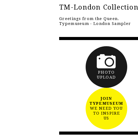
TM-London Collectio
Greetings from the Queen.
Typemuseum - London Sampler
PHOTO
UPLOAD
JOIN
TYPEMUSEUM
WE NEED YOU
TO INSPIRE
US