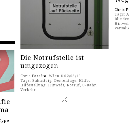
Chris F
Tags:
A
Blinden
Hinwei
Versali
Die Notrufstelle ist
umgezogen
Chris Foraita
, Wien # 02/08/13
Tags:
Bahnsteig
,
Demontage
,
Hilfe
,
Hilfestellung
,
Hinweis
,
Notruf
,
U-Bahn
,
Verkehr
fie
ema
Type