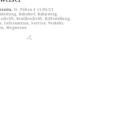
oraita
, St. Pölten # 15/06/13
nleitung
,
Bahnhof
,
Bahnsteig
,
schrift
,
Brailleschrift
,
Hilfestellung
,
s
,
Inforamtion
,
Service
,
Verkehr
,
en
,
Wegweiser