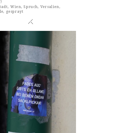
17
tadt
,
Wien
,
Spruch
,
Versalien
,
le
,
gesprayt