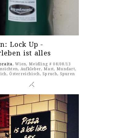
in: Lock Up -
leben ist alles
oraita
, Wien, Meidling # 08/08/13
nsichten
,
Aufkleber
,
Mast
,
Mund­art
,
eich
,
Österreichisch
,
Spruch
,
Spuren