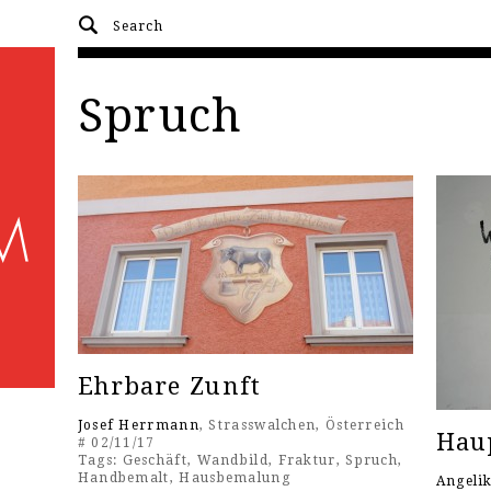
Spruch
Ehrbare Zunft
Josef Herrmann
, Strasswalchen, Österreich
Hau
# 02/11/17
Tags:
Geschäft
,
Wandbild
,
Fraktur
,
Spruch
,
Handbemalt
,
Hausbemalung
Angeli