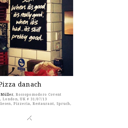
Pizza danach
 Müller
, Rossopomodoro Covent
, London, UK # 31/07/13
liesen
,
Pizzeria
,
Restaurant
,
Spruch
,