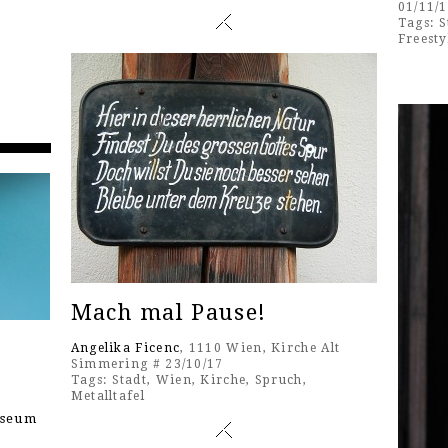
01/11/
Tags:
S
Freesty
Mach mal Pause!
Angelika Ficenc
, 1110 Wien, Kirche Alt
Simmering # 23/10/17
Tags:
Stadt
,
Wien
,
Kirche
,
Spruch
,
Metalltafel
useum