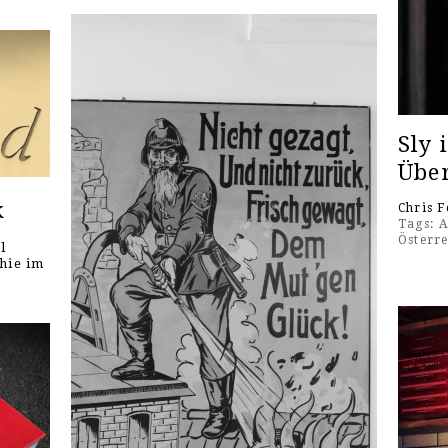
Sly 
Über
k
Chris F
Tags:
A
Österr
l
hie im