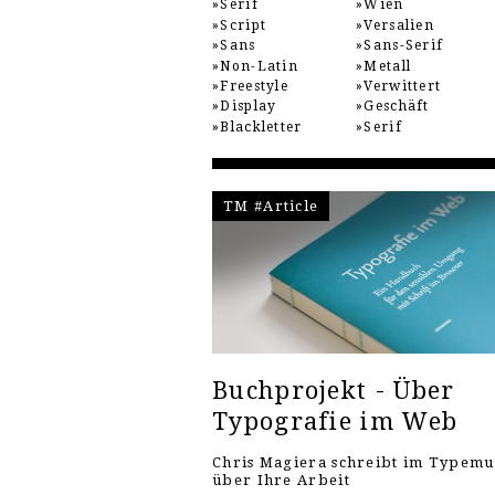
Serif
Wien
Script
Versalien
Sans
Sans-Serif
Non-Latin
Metall
Freestyle
Verwittert
Display
Geschäft
Blackletter
Serif
TM #Article
Buchprojekt - Über
Typografie im Web
Chris Magiera schreibt im Typem
über Ihre Arbeit