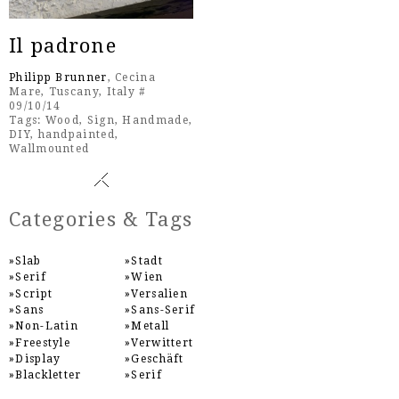
Il padrone
Philipp Brunner
, Cecina
Mare, Tuscany, Italy #
09/10/14
Tags:
Wood
,
Sign
,
Handmade
,
DIY
,
handpainted
,
Wallmounted
Categories & Tags
Slab
Stadt
Serif
Wien
Script
Versalien
Sans
Sans-Serif
Non-Latin
Metall
Freestyle
Verwittert
Display
Geschäft
Blackletter
Serif