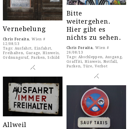
Bitte
weitergehen.
Vernebelung
Hier gibt es
nichts zu sehen.
Chris Foraita
, Wien #
12/08/13
Chris Foraita
, Wien #
Tags:
Ausfahrt
,
Einfahrt
,
26/08/13
Freihalten
,
Garage
,
Hinweis
,
Tags:
Abschleppen
,
Ausgang
,
Ordnungsruf
,
Parken
,
Schild
Graffiti
,
Hinweis
,
Notfall
,
Parken
,
Türe
,
Verbot
All­weil