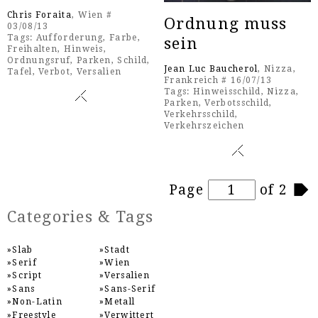
Chris Foraita
, Wien #
Ordnung muss
03/08/13
Tags:
Aufforderung
,
Farbe
,
sein
Freihalten
,
Hinweis
,
Ordnungsruf
,
Parken
,
Schild
,
Jean Luc Baucherol
, Nizza,
Tafel
,
Verbot
,
Versalien
Frankreich # 16/07/13
Tags:
Hinweisschild
,
Nizza
,
Parken
,
Verbotsschild
,
Verkehrsschild
,
Verkehrszeichen
Pages
Page
of 2
Categories & Tags
Slab
Stadt
Serif
Wien
Script
Versalien
Sans
Sans-Serif
Non-Latin
Metall
Freestyle
Verwittert