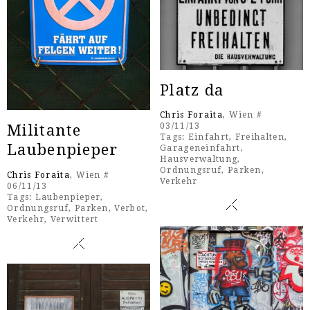
Platz da
Chris Foraita
, Wien #
03/11/13
Militante
Tags:
Einfahrt
,
Freihalten
,
Laubenpieper
Garageneinfahrt
,
Hausverwaltung
,
Ordnungsruf
,
Parken
,
Chris Foraita
, Wien #
Verkehr
06/11/13
Tags:
Laubenpieper
,
Ordnungsruf
,
Parken
,
Verbot
,
Verkehr
,
Verwittert