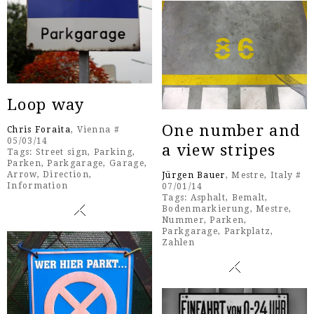
Loop way
One number and
Chris Foraita
, Vienna #
05/03/14
a view stripes
Tags:
Street sign
,
Parking
,
Parken
,
Parkgarage
,
Garage
,
Arrow
,
Direction
,
Jürgen Bauer
, Mestre, Italy #
Information
07/01/14
Tags:
Asphalt
,
Bemalt
,
Bodenmarkierung
,
Mestre
,
Nummer
,
Parken
,
Parkgarage
,
Parkplatz
,
Zahlen