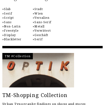
Slab
Stadt
Serif
Wien
Script
Versalien
Sans
Sans-Serif
Non-Latin
Metall
Freestyle
Verwittert
Display
Geschäft
Blackletter
Serif
TM #Collection
TM-Shopping Collection
Urban Typography findings on shops and stores