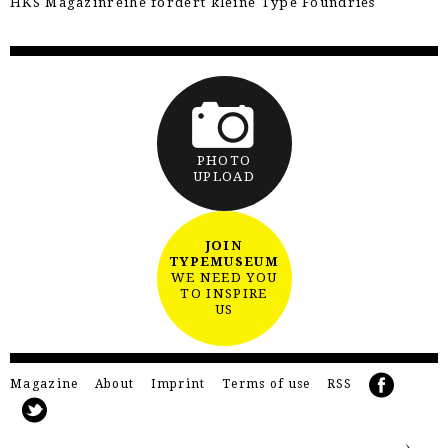
HKS Magazinreihe fördert kleine Type Foundries
PHOTO
UPLOAD
JOIN
TYPEMUSEUM
WE NEED YOU
TO INSPIRE
US
Magazine
About
Imprint
Terms of use
RSS