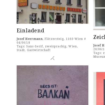
Einladend
Zeic
Josef Herrmann
, Flötzersteig, 1160 Wien #
04/06/18
Josef 
Tags:
Sans-Serif
,
zweisprachig
,
Wien
,
20/06/
Stadt
,
Gastwirtschaft
Tags:
z
Museu