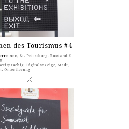
hen des Tourismus #4
Herrmann
, St. Petersburg, Russland #
18
weisprachig
,
Digitalanzeige
,
Stadt
,
m
,
Orientierung