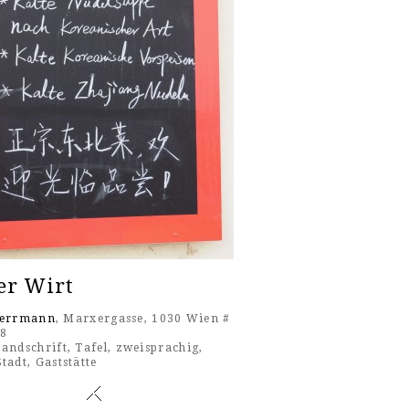
er Wirt
Herrmann
, Marxergasse, 1030 Wien #
18
andschrift
,
Tafel
,
zweisprachig
,
Stadt
,
Gaststätte