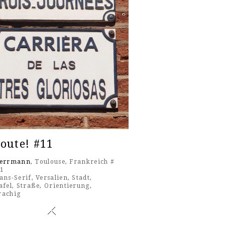
oute! #11
Herrmann
, Toulouse, Frankreich #
21
ans-Serif
,
Versalien
,
Stadt
,
afel
,
Straße
,
Orientierung
,
rachig