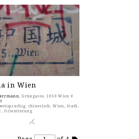
na in Wien
Herrmann
, Grüngasse, 1050 Wien #
18
weisprachig
,
chinesisch
,
Wien
,
Stadt
,
r
,
Orientierung