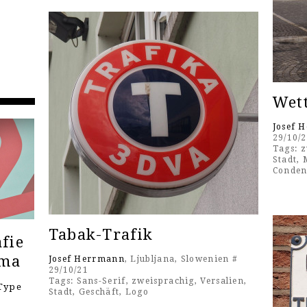
Wett
Josef 
29/10/
Tags:
z
Stadt
,
Conden
Tabak-Trafik
fie
ema
Josef Herrmann
, Ljubljana, Slowenien #
29/10/21
Tags:
Sans-Serif
,
zweisprachig
,
Versalien
,
Type
Stadt
,
Geschäft
,
Logo