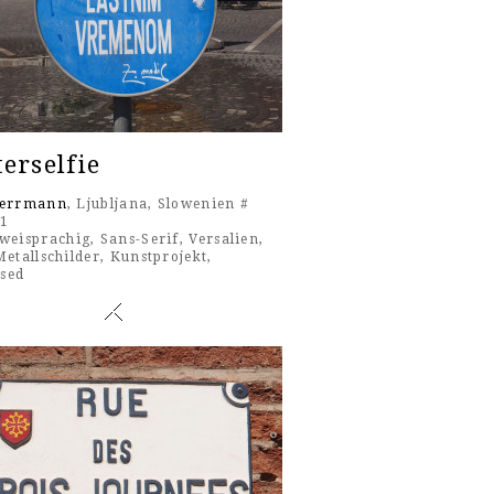
erselfie
Herrmann
, Ljubljana, Slowenien #
21
weisprachig
,
Sans-Serif
,
Versalien
,
Metallschilder
,
Kunstprojekt
,
sed