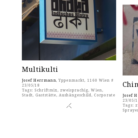
Multikulti
Josef Herrmann
, Yppenmarkt, 1160 Wien #
Chi
23/05/18
Tags:
Schriftmix
,
zweisprachig
,
Wien
,
Stadt
,
Gaststätte
,
Aushängeschild
,
Corporate
Josef 
23/05/
Tags:
z
Spraye
Pages