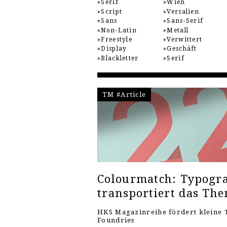
Serif
Wien
Script
Versalien
Sans
Sans-Serif
Non-Latin
Metall
Freestyle
Verwittert
Display
Geschäft
Blackletter
Serif
TM #Article
Colourmatch: Typogra
transportiert das Th
HKS Magazinreihe fördert kleine 
Foundries