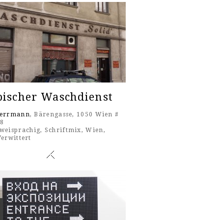
bischer Waschdienst
Herrmann
, Bärengasse, 1050 Wien #
18
weisprachig
,
Schriftmix
,
Wien
,
Verwittert