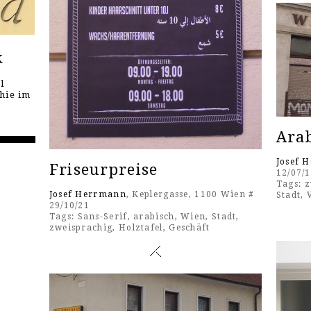
k
l
hie im
Ara
Josef 
Friseurpreise
12/07/
Tags:
z
Josef Herrmann
, Keplergasse, 1100 Wien #
Stadt
,
29/10/21
Tags:
Sans-Serif
,
arabisch
,
Wien
,
Stadt
,
zweisprachig
,
Holztafel
,
Geschäft