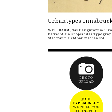
Urbantypes Innsbruc
WEI SRAUM, das Designforum Tiro
betreibt ein Projekt das Typograp
Stadtraum sichtbar machen soll
PHOTO
UPLOAD
JOIN
TYPEMUSEUM
WE NEED YOU
TO INSPIRE