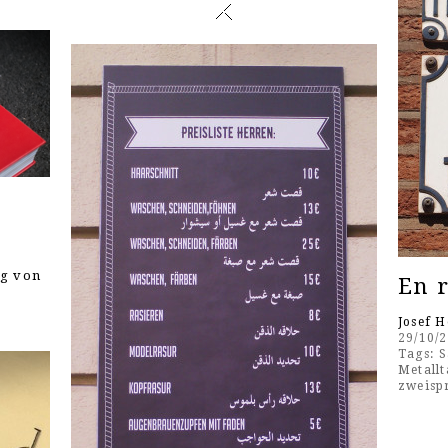
ng von
En r
Josef 
29/10/
Tags:
S
Metallt
zweisp