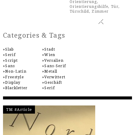
Orientierung
,
Orientierungshilfe
,
Tür
,
Türschild
,
Zimmer
Categories & Tags
Slab
Stadt
Serif
Wien
Script
Versalien
Sans
Sans-Serif
Non-Latin
Metall
Freestyle
Verwittert
Display
Geschäft
Blackletter
Serif
TM #Article