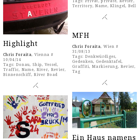
Tags:
Privat
,
private
,
Revier
,
Territory
,
Name
,
Klingel
,
Bell
MFH
Highlight
Chris Foraita
, Wien #
31/08/13
Chris Foraita
, Vienna #
Tags:
Denkwürdiges
,
10/04/14
Gedenken
,
Gedenktafel
,
Tags:
Donau
,
Ship
,
Vessel
,
Graffiti
,
Markierung
,
Revier
,
Traffic
,
Name
,
River
,
Revier
,
Tag
Binnenschiff
,
River Boad
Ein Haus namens