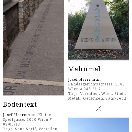
Mahnmal
Josef Herrmann
,
Landesgerichtsstrasse, 1080
Wien # 04/12/17
Tags:
Versalien
,
Wien
,
Stadt
,
Metall
,
Gedenken
,
Sans-Serif
Bodentext
Josef Herrmann
, Kleine
Sperlgasse, 1020 Wien #
03/03/18
Tags:
Sans-Serif
,
Versalien
,