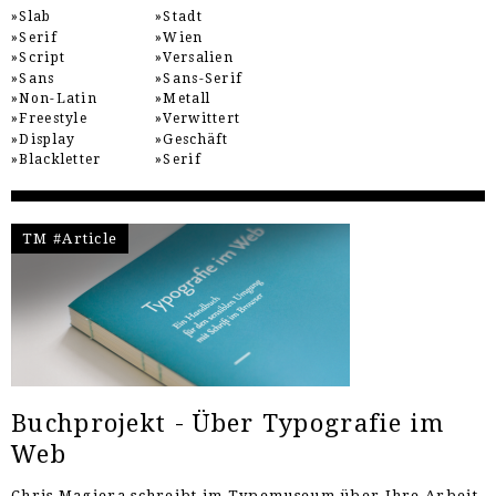
Slab
Stadt
Serif
Wien
Script
Versalien
Sans
Sans-Serif
Non-Latin
Metall
Freestyle
Verwittert
Display
Geschäft
Blackletter
Serif
TM #Article
Buchprojekt - Über Typografie im
Web
Chris Magiera schreibt im Typemuseum über Ihre Arbeit