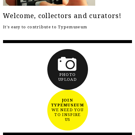
Welcome, collectors and curators!
It's easy to contribute to Typemuseum
PHOTO
UPLOAD
JOIN
TYPEMUSEUM
WE NEED YOU
TO INSPIRE
US