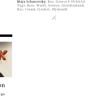
Maja Schanovsky
, Kos, Greece # 09/04/14
Tags:
Boot
,
Werft
,
Greece
,
Griechenland
,
Kos
,
Cream Cracker
,
Plymouth
on
ops