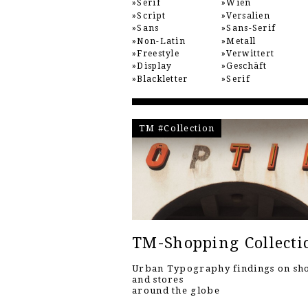
Serif
Wien
Script
Versalien
Sans
Sans-Serif
Non-Latin
Metall
Freestyle
Verwittert
Display
Geschäft
Blackletter
Serif
TM #Collection
TM-Shopping Collecti
Urban Typography findings on sh
and stores
around the globe