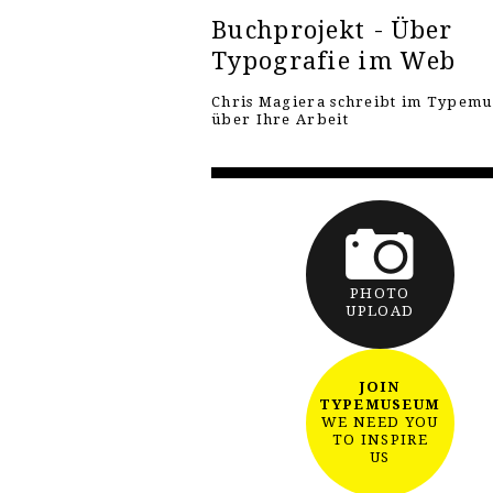
Buchprojekt - Über
Typografie im Web
Chris Magiera schreibt im Typem
über Ihre Arbeit
PHOTO
UPLOAD
JOIN
TYPEMUSEUM
WE NEED YOU
TO INSPIRE
US