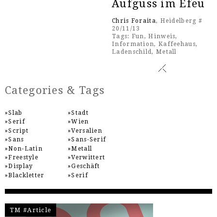
Aufguss im Efeu
Chris Foraita
, Heidelberg #
20/11/13
Tags:
Fun
,
Hinweis
,
Information
,
Kaffeehaus
,
Ladenschild
,
Metall
Categories & Tags
Slab
Stadt
Serif
Wien
Script
Versalien
Sans
Sans-Serif
Non-Latin
Metall
Freestyle
Verwittert
Display
Geschäft
Blackletter
Serif
TM #Article