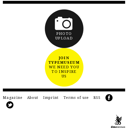
PHOTO
UPLOAD
JOIN
TYPEMUSEUM
WE NEED YOU
TO INSPIRE
US
Magazine
About
Imprint
Terms of use
RSS