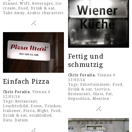
Dinner
,
WiFi
,
Beverages
,
Ice-
cream
,
Food
,
Drink & eat
,
Take Away
,
Arabic characters
Fettig und
schmutzig
Chris Foraita
, Vienna #
Einfach Pizza
13/03/14
Tags:
Entertainment
,
Food
,
Drink & eat
,
Service
,
Chris Foraita
, Vienna #
Restaurant
,
Glass
,
Fat
,
12/03/14
Deposition
,
Mention
Tags:
Restaurant
,
Leuchtschild
,
Essen
,
Trinken
,
Italiener
,
Pizza
,
Night
,
Food
,
Drink & eat
,
established
,
Date
,
Datum