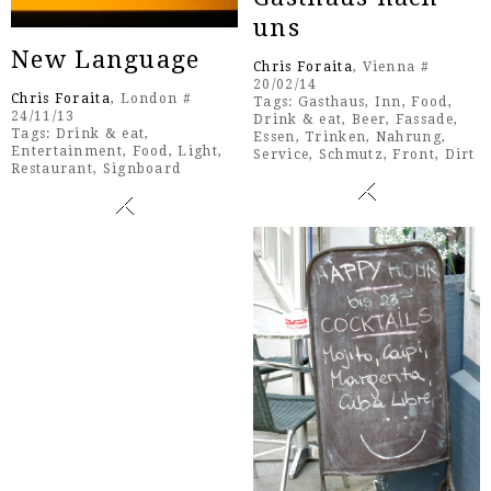
uns
New Language
Chris Foraita
, Vienna #
20/02/14
Chris Foraita
, London #
Tags:
Gasthaus
,
Inn
,
Food
,
24/11/13
Drink & eat
,
Beer
,
Fassade
,
Tags:
Drink & eat
,
Essen
,
Trinken
,
Nahrung
,
Entertainment
,
Food
,
Light
,
Service
,
Schmutz
,
Front
,
Dirt
Restaurant
,
Signboard