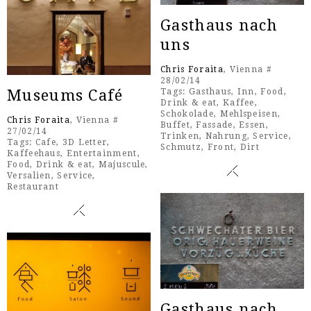
Gasthaus nach
uns
Chris Foraita
, Vienna #
28/02/14
Museums Café
Tags:
Gasthaus
,
Inn
,
Food
,
Drink & eat
,
Kaffee
,
Schokolade
,
Mehlspeisen
,
Chris Foraita
, Vienna #
Buffet
,
Fassade
,
Essen
,
27/02/14
Trinken
,
Nahrung
,
Service
,
Tags:
Cafe
,
3D Letter
,
Schmutz
,
Front
,
Dirt
Kaffeehaus
,
Entertainment
,
Food
,
Drink & eat
,
Majuscule
,
Versalien
,
Service
,
Restaurant
Gasthaus nach