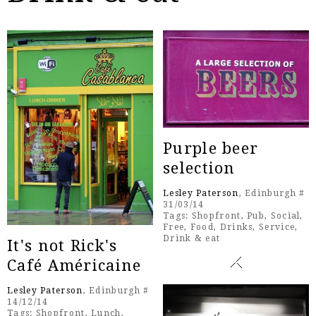
Purple beer
selection
Lesley Paterson
, Edinburgh #
31/03/14
Tags:
Shopfront
,
Pub
,
Social
,
Free
,
Food
,
Drinks
,
Service
,
Drink & eat
It's not Rick's
Café Américaine
Lesley Paterson
, Edinburgh #
14/12/14
Tags:
Shopfront
,
Lunch
,