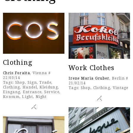
Clothing
Work Clothes
Chris Foraita
, Vienna #
22/03/14
Irene Maria Gruber
, Berlin #
Tags:
Shop
,
Sign
,
Trade
,
21/02/14
Clothing
,
Handel
,
Kleidung
,
Tags:
Shop
,
Clothing
,
Vintage
Eingang
,
Entrance
,
Service
,
Konsum
,
Light
,
Night