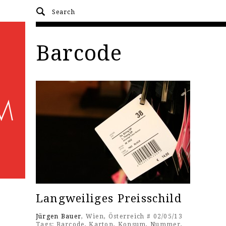
Barcode
Langweiliges Preisschild
Jürgen Bauer
, Wien, Österreich # 02/05/13
Tags:
Barcode
,
Karton
,
Konsum
,
Nummer
,