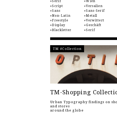
Serif
Wien
Script
Versalien
Sans
Sans-Serif
Non-Latin
Metall
Freestyle
Verwittert
Display
Geschäft
Blackletter
Serif
TM #Collection
TM-Shopping Collecti
Urban Typography findings on sh
and stores
around the globe