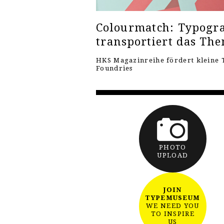
Colourmatch: Typogra
transportiert das Th
HKS Magazinreihe fördert kleine 
Foundries
PHOTO
UPLOAD
JOIN
TYPEMUSEUM
WE NEED YOU
TO INSPIRE
US