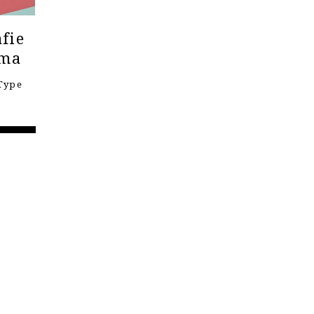
fie
ema
Type