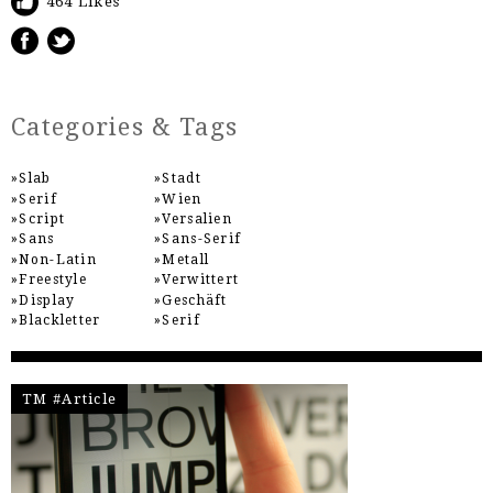
464 Likes
Categories & Tags
Slab
Stadt
Serif
Wien
Script
Versalien
Sans
Sans-Serif
Non-Latin
Metall
Freestyle
Verwittert
Display
Geschäft
Blackletter
Serif
TM #Article