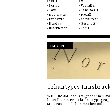
Serif
Wien
Script
Versalien
Sans
Sans-Serif
Non-Latin
Metall
Freestyle
Verwittert
Display
Geschäft
Blackletter
Serif
TM #Article
Urbantypes Innsbruc
WEI SRAUM, das Designforum Tiro
betreibt ein Projekt das Typograp
Stadtraum sichtbar machen soll