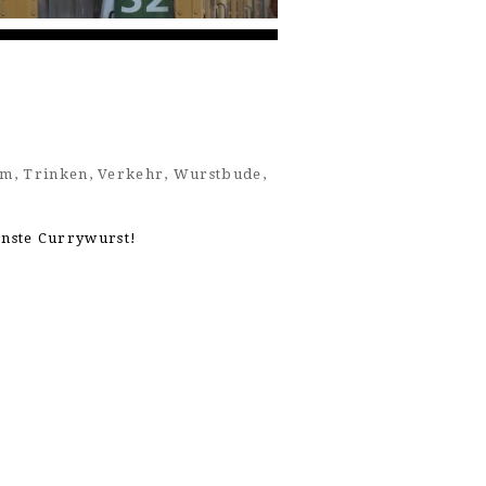
um
,
Trinken
,
Verkehr
,
Wurstbude
,
enste Currywurst!