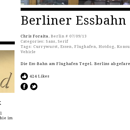
Berliner Essbahn
Chris Foraita
, Berlin # 07/09/13
Categories:
Sans
,
Serif
Tags:
Currywurst
,
Essen
,
Flughafen
,
Hotdog
,
Kons
Vehicle
Die Ess-Bahn am Flughafen Tegel. Berlins abgefar
424 Likes
k
l
hie im