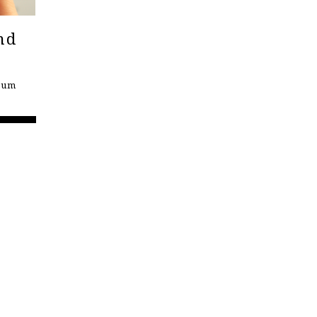
nd
seum