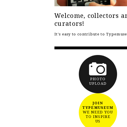
Welcome, collectors a
curators!
It's easy to contribute to Typemu
PHOTO
UPLOAD
JOIN
TYPEMUSEUM
WE NEED YOU
TO INSPIRE
US