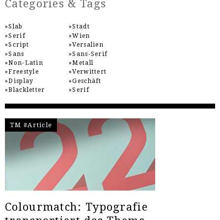
Categories & Tags
Slab
Stadt
Serif
Wien
Script
Versalien
Sans
Sans-Serif
Non-Latin
Metall
Freestyle
Verwittert
Display
Geschäft
Blackletter
Serif
TM #Article
Colourmatch: Typografie