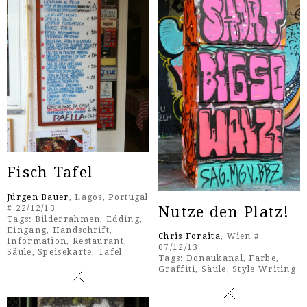
Fisch Tafel
Jürgen Bauer
, Lagos, Portugal
Nutze den Platz!
# 22/12/13
Tags:
Bilderrahmen
,
Edding
,
Eingang
,
Handschrift
,
Chris Foraita
, Wien #
Information
,
Restaurant
,
07/12/13
Säule
,
Speisekarte
,
Tafel
Tags:
Donaukanal
,
Farbe
,
Graffiti
,
Säule
,
Style Writing