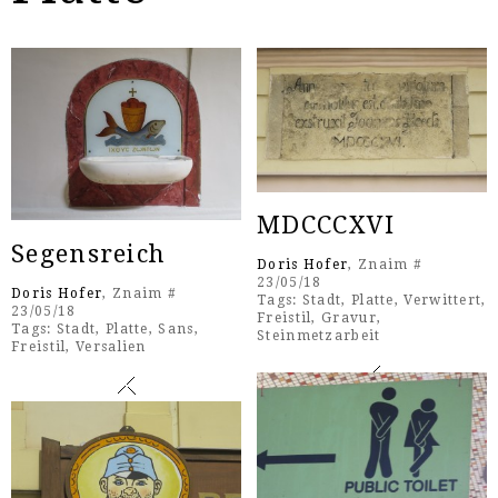
MDCCCXVI
Segensreich
Doris Hofer
, Znaim #
23/05/18
Doris Hofer
, Znaim #
Tags:
Stadt
,
Platte
,
Verwittert
,
23/05/18
Freistil
,
Gravur
,
Tags:
Stadt
,
Platte
,
Sans
,
Steinmetzarbeit
Freistil
,
Versalien