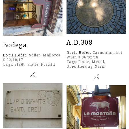
A.D.308
Bodega
Doris Hofer
, Carnuntum bei
Doris Hofer
, Sóller, Mallorca
Wien # 06/02/18
# 02/10/17
Tags:
Platte
,
Metall
,
Tags:
Stadt
,
Platte
,
Freistil
Orientierung
,
Serif