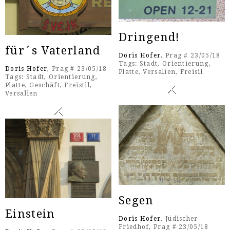
Dringend!
für´s Vaterland
Doris Hofer
, Prag # 23/05/18
Tags:
Stadt
,
Orientierung
,
Doris Hofer
, Prag # 23/05/18
Platte
,
Versalien
,
Freisil
Tags:
Stadt
,
Orientierung
,
Platte
,
Geschäft
,
Freistil
,
Versalien
Segen
Einstein
Doris Hofer
, Jüdischer
Friedhof, Prag # 23/05/18