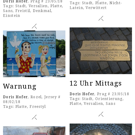
Doris Hofer
, Prag # 23/05/18
Tags:
Stadt
,
Platte
,
Nicht-
Tags:
Stadt
,
Versalien
,
Platte
,
Latein
,
Verwittert
Sans
,
Freistil
,
Denkmal
,
Einstein
12 Uhr Mittags
Warnung
Doris Hofer
, Prag # 23/05/18
Doris Hofer
, Rozel, Jersey #
Tags:
Stadt
,
Orientierung
,
08/02/18
Platte
,
Versalien
,
Sans
Tags:
Platte
,
Freestyl