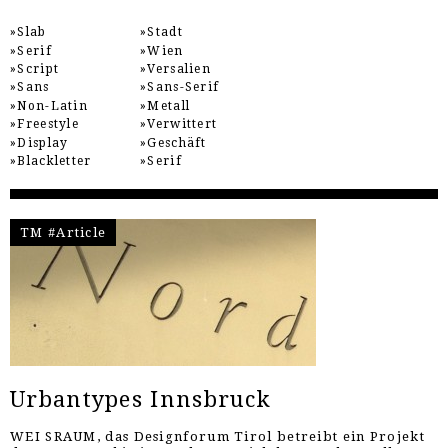
Slab
Stadt
Serif
Wien
Script
Versalien
Sans
Sans-Serif
Non-Latin
Metall
Freestyle
Verwittert
Display
Geschäft
Blackletter
Serif
TM #Article
Urbantypes Innsbruck
WEI SRAUM, das Designforum Tirol betreibt ein Projekt