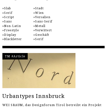
Slab
Stadt
Serif
Wien
Script
Versalien
Sans
Sans-Serif
Non-Latin
Metall
Freestyle
Verwittert
Display
Geschäft
Blackletter
Serif
TM #Article
Urbantypes Innsbruck
WEI SRAUM, das Designforum Tirol betreibt ein Projekt