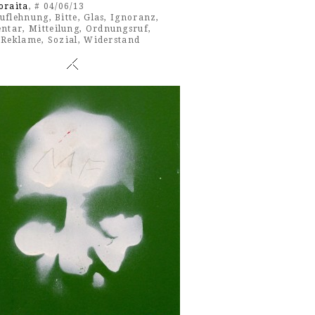
oraita
, # 04/06/13
uflehnung
,
Bitte
,
Glas
,
Ig­no­ranz
,
ntar
,
Mitteilung
,
Ordnungsruf
,
,
Reklame
,
Sozial
,
Widerstand