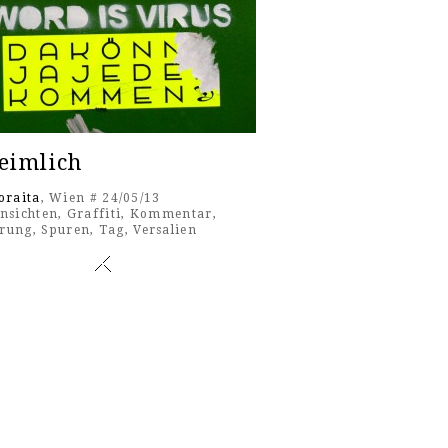
eimlich
oraita
, Wien # 24/05/13
nsichten
,
Graffiti
,
Kommentar
,
rung
,
Spuren
,
Tag
,
Versalien