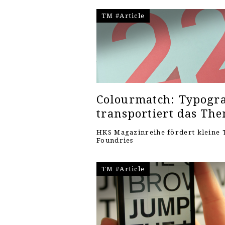
TM #Article
Colourmatch: Typogra
transportiert das Th
HKS Magazinreihe fördert kleine 
Foundries
TM #Article