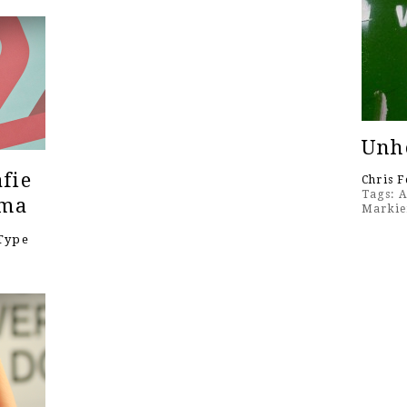
Unh
fie
Chris F
Tags:
A
ema
Markie
Type