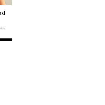
nd
seum