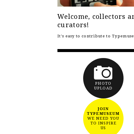
Welcome, collectors a
curators!
It's easy to contribute to Typemu
PHOTO
UPLOAD
JOIN
TYPEMUSEUM
WE NEED YOU
TO INSPIRE
US