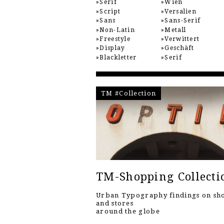
Serif
Wien
Script
Versalien
Sans
Sans-Serif
Non-Latin
Metall
Freestyle
Verwittert
Display
Geschäft
Blackletter
Serif
TM #Collection
TM-Shopping Collecti
Urban Typography findings on sh
and stores
around the globe