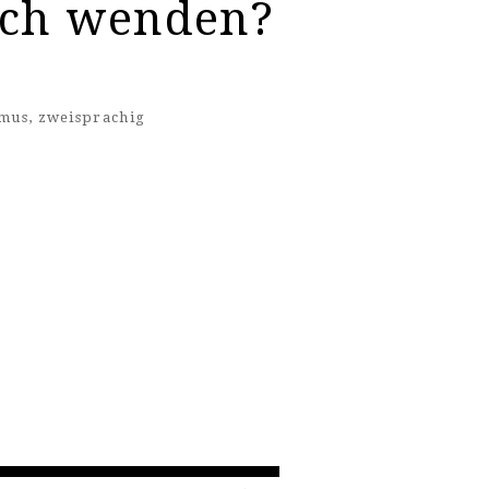
ich wenden?
smus
,
zweisprachig