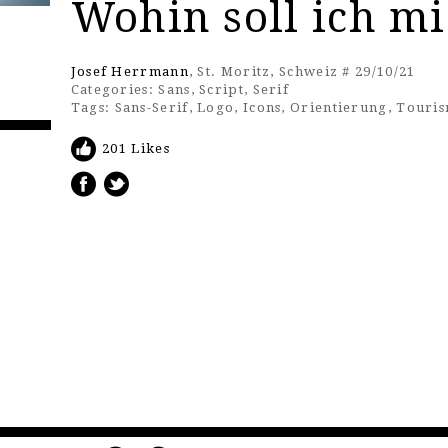
Wohin soll ich m
Josef Herrmann
, St. Moritz, Schweiz # 29/10/21
Categories:
Sans
,
Script
,
Serif
Tags:
Sans-Serif
,
Logo
,
Icons
,
Orientierung
,
Touri
201 Likes