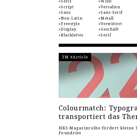
Serif
Wien
Script
Versalien
Sans
Sans-Serif
Non-Latin
Metall
Freestyle
Verwittert
Display
Geschäft
Blackletter
Serif
TM #Article
Colourmatch: Typogra
transportiert das Th
HKS Magazinreihe fördert kleine 
Foundries