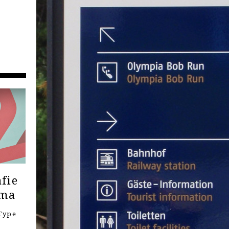
fie
ema
Type