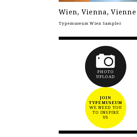
Wien, Vienna, Vienne
Typemuseum Wien Sampler
PHOTO
UPLOAD
JOIN
TYPEMUSEUM
WE NEED YOU
TO INSPIRE
US