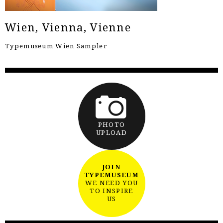
Wien, Vienna, Vienne
Typemuseum Wien Sampler
PHOTO
UPLOAD
JOIN
TYPEMUSEUM
WE NEED YOU
TO INSPIRE
US